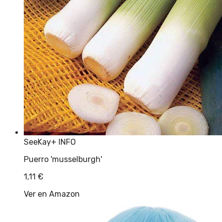
SeeKay
+ INFO
Puerro 'musselburgh'
1,11
€
Ver en Amazon