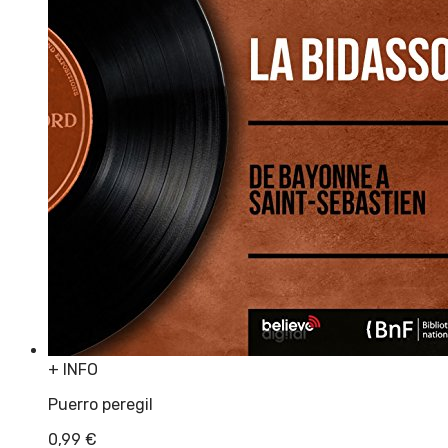
+ INFO
Puerro peregil
0,99
€