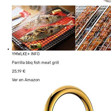
YMWLKE
+ INFO
Parrilla bbq fish meat grill
25,19
€
Ver en Amazon