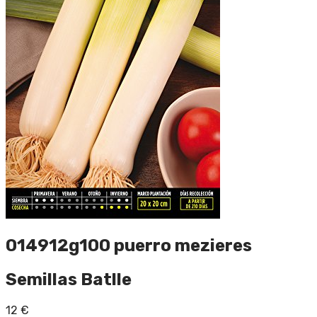
014912g100 puerro mezieres
Semillas Batlle
12
€