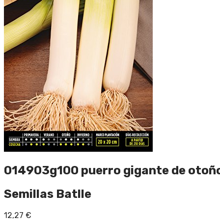
014903g100 puerro gigante de otoño
Semillas Batlle
12,27
€